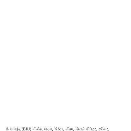
6-बीआईयू (BIU) कीबोर्ड, माउस, प्रिंटर, मॉडम, डिस्प्ले मॉनिटर, स्पीकर,