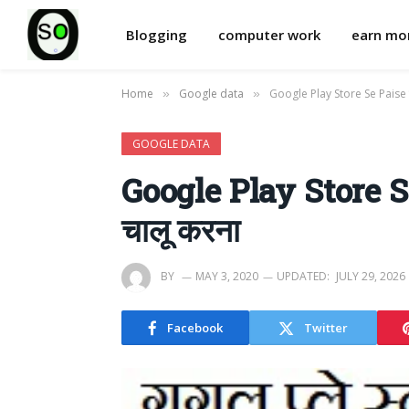
Blogging
computer work
earn m
Home
Google data
Google Play Store Se Paise कैस
»
»
GOOGLE DATA
Google Play Store Se P
चालू करना
BY
MAY 3, 2020
UPDATED:
JULY 29, 2026
Facebook
Twitter