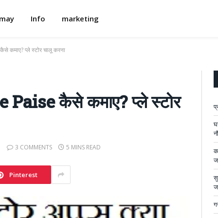
omay
Info
marketing
े कमाए? प्ले स्टोर चालू करना
aise कैसे कमाए? प्ले स्टोर
प
घ
न
3 COMMENTS
5 MINS READ
का
ज
Pinterest
सु
ज
गन