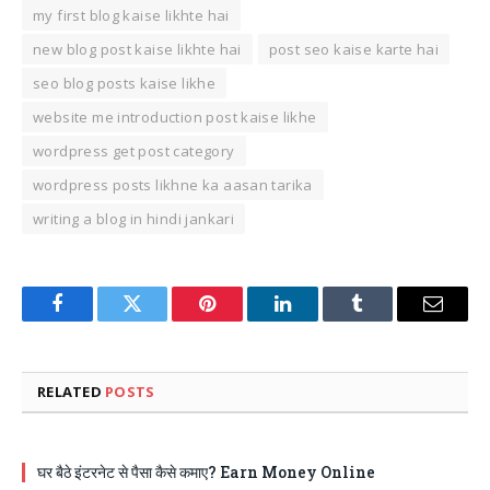
my first blog kaise likhte hai
new blog post kaise likhte hai
post seo kaise karte hai
seo blog posts kaise likhe
website me introduction post kaise likhe
wordpress get post category
wordpress posts likhne ka aasan tarika
writing a blog in hindi jankari
Facebook
Twitter
Pinterest
LinkedIn
Tumblr
Email
RELATED
POSTS
घर बैठे इंटरनेट से पैसा कैसे कमाए? Earn Money Online