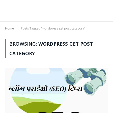
Home
Posts Tagged "wordpress get post category"
»
BROWSING:
WORDPRESS GET POST
CATEGORY