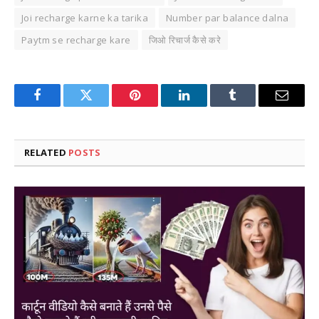
Joi recharge karne ka tarika
Number par balance dalna
Paytm se recharge kare
जिओ रिचार्ज कैसे करे
Facebook
Twitter
Pinterest
LinkedIn
Tumblr
Email
RELATED
POSTS