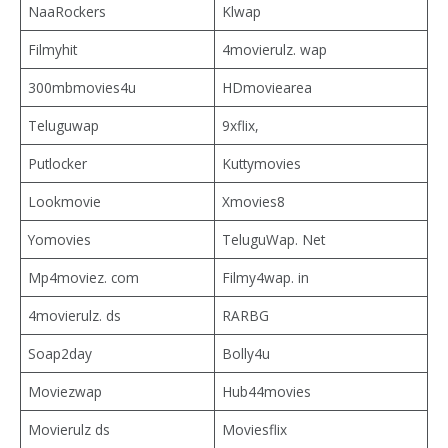
NaaRockers
Klwap
Filmyhit
4movierulz. wap
300mbmovies4u
HDmoviearea
Teluguwap
9xflix,
Putlocker
Kuttymovies
Lookmovie
Xmovies8
Yomovies
TeluguWap. Net
Mp4moviez. com
Filmy4wap. in
4movierulz. ds
RARBG
Soap2day
Bolly4u
Moviezwap
Hub44movies
Movierulz ds
Moviesflix