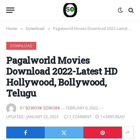
Home
Download
Pagalworld Movies Download 2022-Latest HD Hollywood, Bollywood, Telugu
»
»
DOWNLOAD
Pagalworld Movies
Download 2022-Latest HD
Hollywood, Bollywood,
Telugu
BY
SOWORK SOWORK
FEBRUARY 6, 2022
UPDATED:
JANUARY 25, 2023
1 COMMENT
14 MINS READ