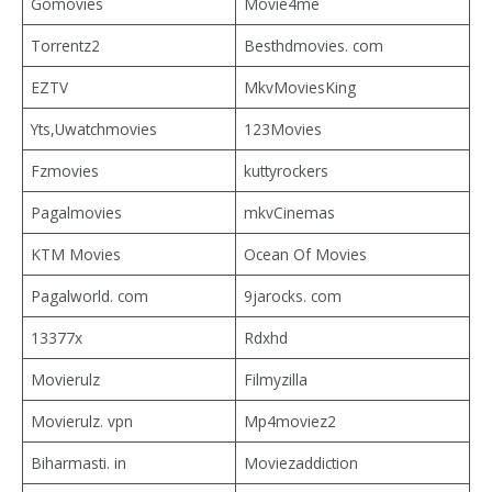
Gomovies
Movie4me
Torrentz2
Besthdmovies. com
EZTV
MkvMoviesKing
Yts,Uwatchmovies
123Movies
Fzmovies
kuttyrockers
Pagalmovies
mkvCinemas
KTM Movies
Ocean Of Movies
Pagalworld. com
9jarocks. com
13377x
Rdxhd
Movierulz
Filmyzilla
Movierulz. vpn
Mp4moviez2
Biharmasti. in
Moviezaddiction