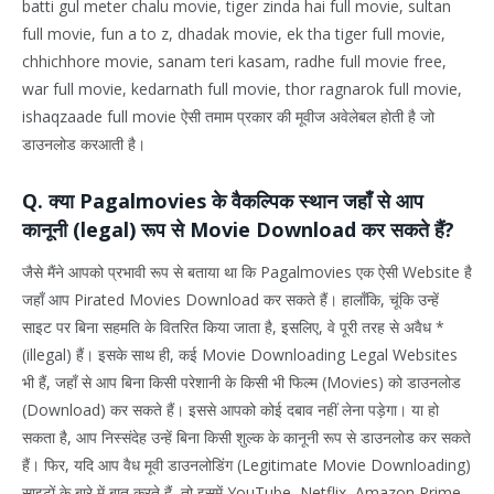
batti gul meter chalu movie, tiger zinda hai full movie, sultan
full movie, fun a to z, dhadak movie, ek tha tiger full movie,
chhichhore movie, sanam teri kasam, radhe full movie free,
war full movie, kedarnath full movie, thor ragnarok full movie,
ishaqzaade full movie ऐसी तमाम प्रकार की मूवीज अवेलेबल होती है जो
डाउनलोड करआती है।
Q. क्या Pagalmovies के वैकल्पिक स्थान जहाँ से आप
कानूनी (legal) रूप से Movie Download कर सकते हैं?
जैसे मैंने आपको प्रभावी रूप से बताया था कि Pagalmovies एक ऐसी Website है
जहाँ आप Pirated Movies Download कर सकते हैं। हालाँकि, चूंकि उन्हें
साइट पर बिना सहमति के वितरित किया जाता है, इसलिए, वे पूरी तरह से अवैध *
(illegal) हैं। इसके साथ ही, कई Movie Downloading Legal Websites
भी हैं, जहाँ से आप बिना किसी परेशानी के किसी भी फिल्म (Movies) को डाउनलोड
(Download) कर सकते हैं। इससे आपको कोई दबाव नहीं लेना पड़ेगा। या हो
सकता है, आप निस्संदेह उन्हें बिना किसी शुल्क के कानूनी रूप से डाउनलोड कर सकते
हैं। फिर, यदि आप वैध मूवी डाउनलोडिंग (Legitimate Movie Downloading)
साइटों के बारे में बात करते हैं, तो इसमें YouTube, Netflix, Amazon Prime,