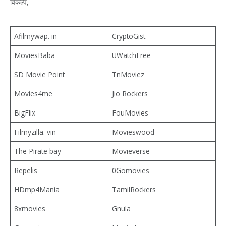
विकल्प,
Afilmywap. in
CryptoGist
MoviesBaba
UWatchFree
SD Movie Point
TnMoviez
Movies4me
Jio Rockers
BigFlix
FouMovies
Filmyzilla. vin
Movieswood
The Pirate bay
Movieverse
Repelis
0Gomovies
HDmp4Mania
TamilRockers
8xmovies
Gnula