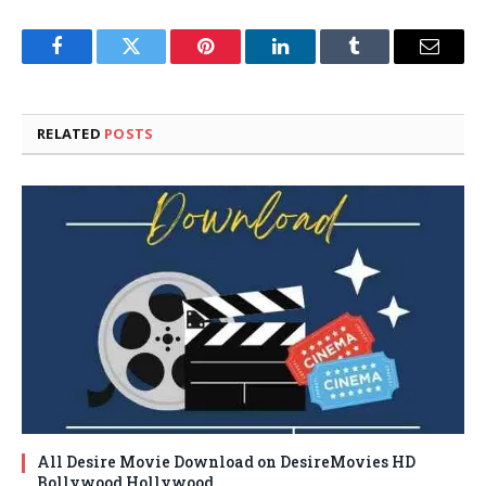
Facebook
Twitter
Pinterest
LinkedIn
Tumblr
Email
RELATED
POSTS
All Desire Movie Download on DesireMovies HD
Bollywood Hollywood