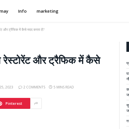
omay
Info
marketing
 और ट्रैफिक में कैसे मदद करता है?
टोरेंट और ट्रैफिक में कैसे
प
घ
न
25, 2023
2 COMMENTS
5 MINS READ
का
ज
Pinterest
सु
ज
गन