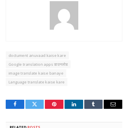
doctument anuvaad kaise kare
Google translation apps डाउनलोड
image translate kaise banaye
Language translate kaise kare
Facebook
Twitter
Pinterest
LinkedIn
Tumblr
Email
RELATED
POSTS