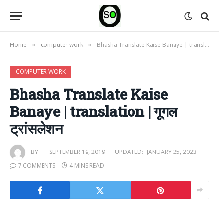
Home
computer work
Bhasha Translate Kaise Banaye | translation | गूगल ट्रांसलेशन
»
»
COMPUTER WORK
Bhasha Translate Kaise
Banaye | translation | गूगल
ट्रांसलेशन
BY
SEPTEMBER 19, 2019
UPDATED:
JANUARY 25, 2023
7 COMMENTS
4 MINS READ