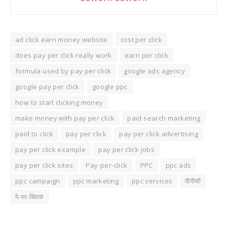
ad click earn money website
cost per click
does pay per click really work
earn per click
formula used by pay per click
google ads agency
google pay per click
google ppc
how to start clicking money
make money with pay per click
paid search marketing
paid to click
pay per click
pay per click advertising
pay per click example
pay per click jobs
pay per click sites
Pay-per-click
PPC
ppc ads
ppc campaign
ppc marketing
ppc services
पीपीसी
पे-पर-क्लिक