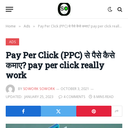
Home
Ads
Pay Per Click (PPC) से पैसे कैसे कमाए? pay per click really work
»
»
ADS
Pay Per Click (PPC) से पैसे कैसे
कमाए? pay per click really
work
BY
SOWORK SOWORK
OCTOBER 3, 2021
UPDATED:
JANUARY 25, 2023
4 COMMENTS
8 MINS READ