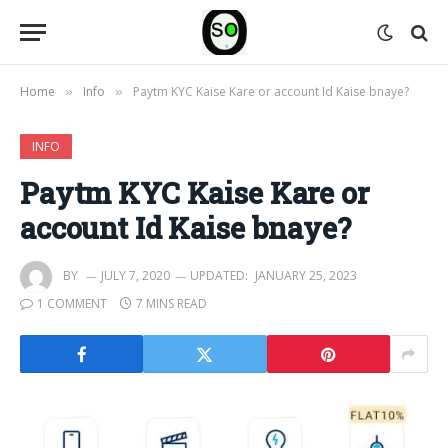
Home
Info
Paytm KYC Kaise Kare or account Id Kaise bnaye?
»
»
INFO
Paytm KYC Kaise Kare or
account Id Kaise bnaye?
BY
JULY 7, 2020
UPDATED:
JANUARY 25, 2023
1 COMMENT
7 MINS READ