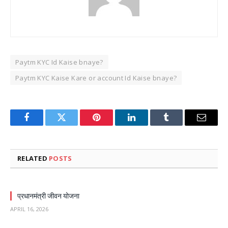
Paytm KYC Id Kaise bnaye?
Paytm KYC Kaise Kare or account Id Kaise bnaye?
Facebook
Twitter
Pinterest
LinkedIn
Tumblr
Email
RELATED
POSTS
प्रधानमंत्री जीवन योजना
APRIL 16, 2026