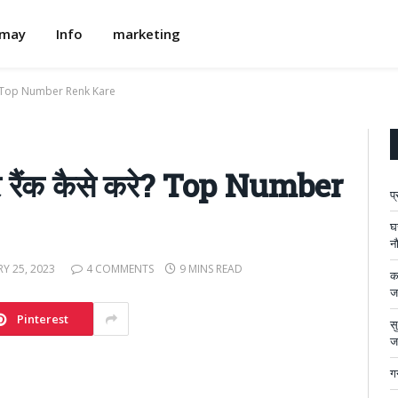
omay
Info
marketing
े करे? Top Number Renk Kare
प पर रैंक कैसे करे? Top Number
प
घ
न
Y 25, 2023
4 COMMENTS
9 MINS READ
का
ज
Pinterest
सु
ज
गन